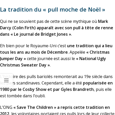
La tradition du « pull moche de Noël »
Qui ne se souvient pas de cette scène mythique où
Mark
Darcy (Colin Firth) apparaît avec son pull à tête de renne
dans « Le journal de Bridget Jones »
.
Eh bien pour le Royaume-Uni c’est
une tradition qui a lieu
tous les ans au mois de Décembre
. Appelée
« Christmas
Jumper Day »
cette journée est aussi le
« National Ugly
Christmas Sweater Day »
.
L’histoire des pulls bariolés remonterait au 19e siècle dans
les pays scandinaves. Cependant, elle a été
popularisée en
1980 par le Cosby Show et par Gyles Brandreth
, puis elle
est tombée dans l’oubli.
L’ONG
« Save The Children » a repris cette tradition en
2012
, les volontaires portaient ces pulls lors de leur collecte