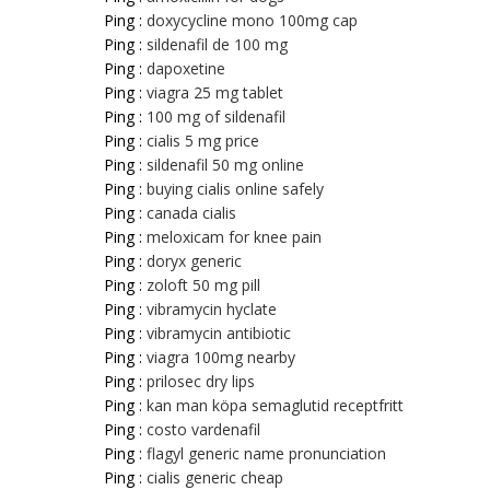
Ping :
doxycycline mono 100mg cap
Ping :
sildenafil de 100 mg
Ping :
dapoxetine
Ping :
viagra 25 mg tablet
Ping :
100 mg of sildenafil
Ping :
cialis 5 mg price
Ping :
sildenafil 50 mg online
Ping :
buying cialis online safely
Ping :
canada cialis
Ping :
meloxicam for knee pain
Ping :
doryx generic
Ping :
zoloft 50 mg pill
Ping :
vibramycin hyclate
Ping :
vibramycin antibiotic
Ping :
viagra 100mg nearby
Ping :
prilosec dry lips
Ping :
kan man köpa semaglutid receptfritt
Ping :
costo vardenafil
Ping :
flagyl generic name pronunciation
Ping :
cialis generic cheap