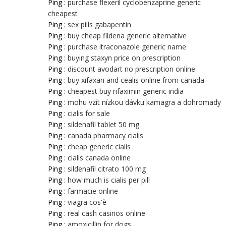
Ping :
purchase flexeril cyclobenzaprine generic
cheapest
Ping :
sex pills gabapentin
Ping :
buy cheap fildena generic alternative
Ping :
purchase itraconazole generic name
Ping :
buying staxyn price on prescription
Ping :
discount avodart no prescription online
Ping :
buy xifaxan and cealis online from canada
Ping :
cheapest buy rifaximin generic india
Ping :
mohu vzít nízkou dávku kamagra a dohromady
Ping :
cialis for sale
Ping :
sildenafil tablet 50 mg
Ping :
canada pharmacy cialis
Ping :
cheap generic cialis
Ping :
cialis canada online
Ping :
sildenafil citrato 100 mg
Ping :
how much is cialis per pill
Ping :
farmacie online
Ping :
viagra cos'è
Ping :
real cash casinos online
Ping :
amoxicillin for dogs