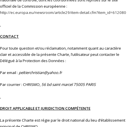
nationale de contrôle, dont les coordonnées sont reprises sur le site
officiel de la Commission européenne :
http://ec.europa.eu/newsroom/article29/item-detail.cfm?item_id=612080
CONTACT
Pour toute question et/ou réclamation, notamment quant au caractère
clair et accessible de la présente Charte, l’utilisateur peut contacter le
Délégué à la Protection des Données :
Par email :
peltierchristian@yahoo.fr
Par courrier : CHRISMO,
56 bd saint marcel 75005 PARIS
DROIT APPLICABLE ET JURIDICTION COMPÉTENTE
La présente Charte est régie par le droit national du lieu d’établissement
principal de CHRISMO.