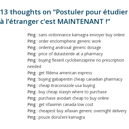
13 thoughts on “
Postuler pour étudier
à l’étranger c’est MAINTENANT !
”
Ping :
sans ordonnance kamagra envoyer buy online
Ping :
order enclomiphene generic work
Ping :
ordering androxal generic dosage
Ping :
price of dutasteride at a pharmacy
Ping :
buying flexeril cyclobenzaprine no prescription
needed
Ping :
get fildena american express
Ping :
buying gabapentin cheap canadian pharmacy
Ping :
cheap itraconazole usa buying
Ping :
buy cheap staxyn where to purchase
Ping :
purchase avodart cheap to buy online
Ping :
get rifaximin canada low cost
Ping :
cheapest buy xifaxan generic overnight delivery
Ping :
pouze doručení kamagra