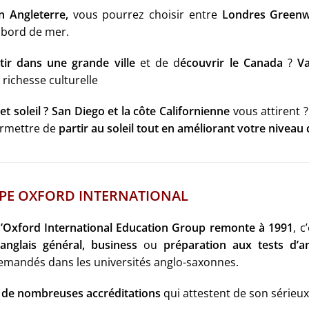
n Angleterre,
vous pourrez choisir entre
Londres Greenw
 bord de mer.
tir dans une grande ville
et de d
écouvrir le Canada
?
Va
richesse culturelle
t soleil ?
San Diego et la côte Californienne
vous attirent ?
ermettre de
partir au soleil tout en améliorant votre niveau 
UPE OXFORD INTERNATIONAL
d’Oxford International Education Group remonte à 1991
, 
anglais
général, business
ou
préparation aux tests d’ang
mandés dans les universités anglo-saxonnes.
e de nombreuses accréditations
qui attestent de son sérieux