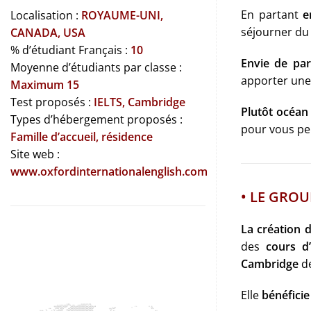
En partant
e
Localisation :
ROYAUME-UNI,
séjourner du
CANADA, USA
% d’étudiant Français :
10
Envie de par
Moyenne d’étudiants par classe :
apporter une 
Maximum 15
Test proposés :
IELTS, Cambridge
Plutôt océan e
Types d’hébergement proposés :
pour vous p
Famille d’accueil, résidence
Site web :
www.oxfordinternationalenglish.com
• LE GRO
La création 
des
cours d’
Cambridge
de
Elle
bénéfici