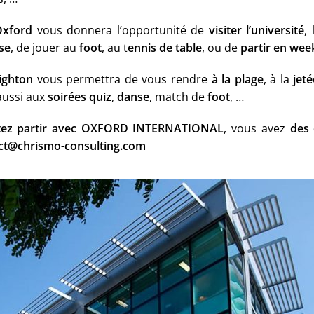
Oxford
vous donnera l’opportunité de
visiter l’université
,
se
, de jouer au
foot
, au t
ennis de table
, ou de
partir en we
ighton
vous permettra de vous rendre
à la plage
, à la
jet
aussi aux
soirées quiz
,
danse
, match de
foot
, …
tez partir avec OXFORD INTERNATIONAL
, vous avez
des 
ct@chrismo-consulting.com