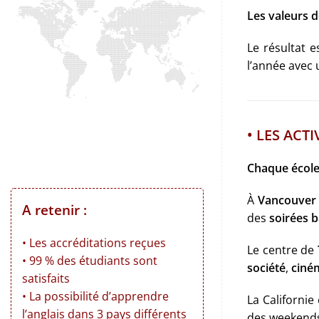
Les valeurs d
Le résultat 
l’année avec
• LES ACT
Chaque école 
À
Vancouver
A retenir :
des
soirées 
• Les accréditations reçues
Le centre de
• 99 % des étudiants sont
société
,
ciné
satisfaits
• La possibilité d’apprendre
La Californie 
l’anglais dans 3 pays différents
des weekends