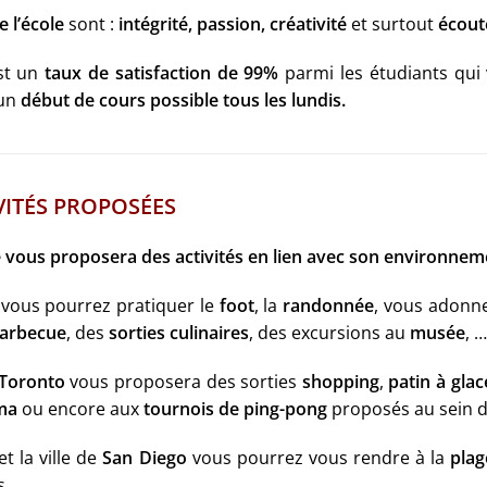
e l’école
sont :
intégrité, passion, créativité
et surtout
écoute
est un
taux de satisfaction de 99%
parmi les étudiants qui 
 un
début de cours possible tous les lundis.
IVITÉS PROPOSÉES
vous proposera des activités en lien avec son environneme
vous pourrez pratiquer le
foot
, la
randonnée
, vous adonn
barbecue
, des
sorties culinaires
, des excursions au
musée
, …
Toronto
vous proposera des sorties
shopping
,
patin à glac
ma
ou encore aux
tournois de ping-pong
proposés au sein de
et la ville de
San Diego
vous pourrez vous rendre à la
plag
, …