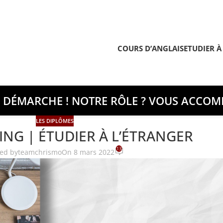
COURS D’ANGLAIS
ETUDIER À
E DÉMARCHE ! NOTRE RÔLE ? VOUS ACCOMP
LES DIPLÔMES
ING | ÉTUDIER À L’ÉTRANGER
13
ed by
teamchrismo
On 8 mars 2022