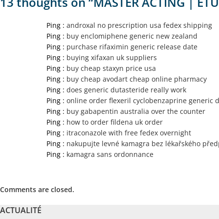
13 thoughts on “
MASTER ACTING | ÉTU
Ping :
androxal no prescription usa fedex shipping
Ping :
buy enclomiphene generic new zealand
Ping :
purchase rifaximin generic release date
Ping :
buying xifaxan uk suppliers
Ping :
buy cheap staxyn price usa
Ping :
buy cheap avodart cheap online pharmacy
Ping :
does generic dutasteride really work
Ping :
online order flexeril cyclobenzaprine generic 
Ping :
buy gabapentin australia over the counter
Ping :
how to order fildena uk order
Ping :
itraconazole with free fedex overnight
Ping :
nakupujte levné kamagra bez lékařského před
Ping :
kamagra sans ordonnance
Comments are closed.
ACTUALITÉ