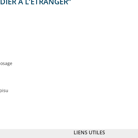
DIER À L’ÉTRANGER
”
dosage
pisu
LIENS UTILES