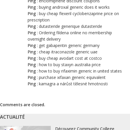
Ping :
enclomiphene discount coupons
Ping :
buying androxal generic does it works
Ping :
buy cheap flexeril cyclobenzaprine price on
prescription
Ping :
dutasteride generique dutasteride
Ping :
Ordering fildena online no membership
overnight delivery
Ping :
get gabapentin generic germany
Ping :
cheap itraconazole generic uae
Ping :
buy cheap avodart cost at costco
Ping :
how to buy staxyn australia price
Ping :
how to buy rifaximin generic in united states
Ping :
purchase xifaxan generic equivalent
Ping :
kamagra a nárůst tělesné hmotnosti
Comments are closed.
ACTUALITÉ
Découvrez Community College