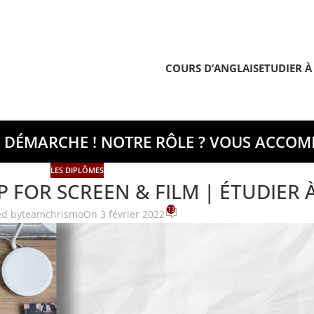
COURS D’ANGLAIS
ETUDIER À
E DÉMARCHE ! NOTRE RÔLE ? VOUS ACCOMP
LES DIPLÔMES
 FOR SCREEN & FILM | ÉTUDIER 
13
ed by
teamchrismo
On 3 février 2022