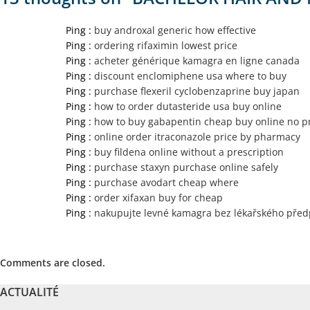
Ping :
buy androxal generic how effective
Ping :
ordering rifaximin lowest price
Ping :
acheter générique kamagra en ligne canada
Ping :
discount enclomiphene usa where to buy
Ping :
purchase flexeril cyclobenzaprine buy japan
Ping :
how to order dutasteride usa buy online
Ping :
how to buy gabapentin cheap buy online no pr
Ping :
online order itraconazole price by pharmacy
Ping :
buy fildena online without a prescription
Ping :
purchase staxyn purchase online safely
Ping :
purchase avodart cheap where
Ping :
order xifaxan buy for cheap
Ping :
nakupujte levné kamagra bez lékařského před
Comments are closed.
ACTUALITÉ