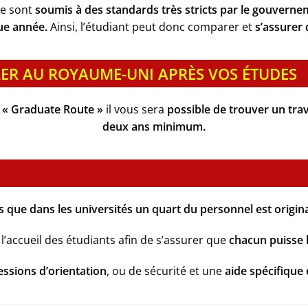
ne sont
soumis à des standards très stricts par le gouverne
ue année.
Ainsi, l’étudiant peut donc comparer et
s’assurer d
ILLER AU ROYAUME-UNI APRÈS VOS ÉTUDES
e
« Graduate Route »
il vous sera
possible de trouver un tra
deux ans minimum.
 que dans les universités un quart du personnel est origi
l’accueil des étudiants afin de s’assurer que
chacun puisse b
essions d’orientation
, ou de sécurité et une
aide spécifique