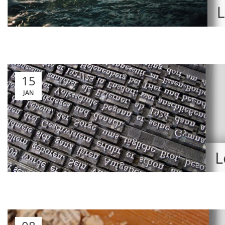
15
JAN