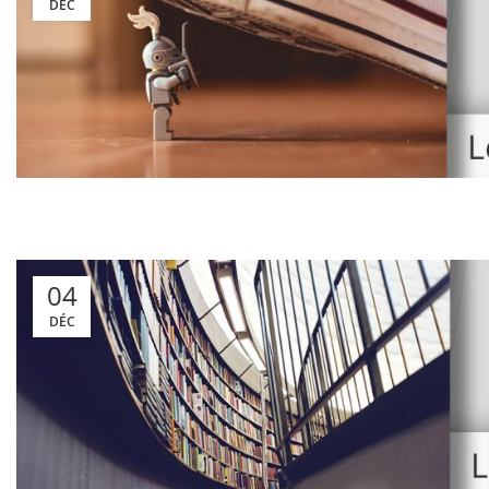
DÉC
04
DÉC