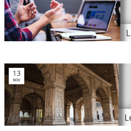
13
NOV