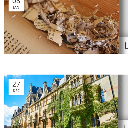
08
JAN
27
DÉC