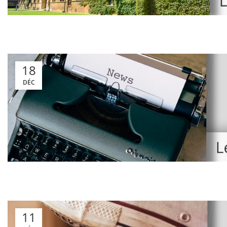
18
DÉC
11