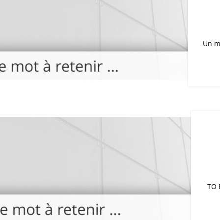
Un m
TO E