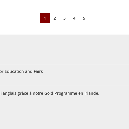
1
2
3
4
5
for Education and Fairs
 l’anglais grâce à notre Gold Programme en Irlande.