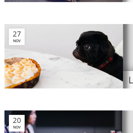
27
NOV
20
NOV