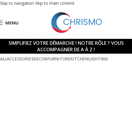
Skip to navigation
Skip to main content
MENU
SIMPLIFIEZ VOTRE DÉMARCHE !
NOTRE RÔLE ? VOUS
ACCOMPAGNER DE A À Z !
ALL
ACCESSORIES
DECOR
FURNITURE
KITCHEN
LIGHTING
Et vestibulum quis a suspendisse
Decor
Rhoncus quisque sollicitudin
Decor