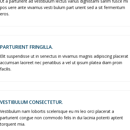
Ut a parturient ad vestibulum lectus varius dignistami sarim fusce mi
pos uere ante vivamus vesti bulum part urient sed a sit fermentum
eros.
PARTURIENT FRINGILLA.
Elit suspendisse ut in senectus in vivamus magnis adipiscing placerat
accumsan laoreet nec penatibus a vel ut ipsum platea diam proin
facilis.
VESTIBULUM CONSECTETUR.
Vestibulum nam lobortis scelerisque eu mi leo orci placerat a
parturient congue non commodo felis in dui lacinia potenti aptent
torquent mia.