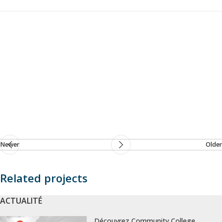
Newer
Older
Related projects
ACTUALITÉ
Potenti parturient parturie
Accessories
Découvrez Community College