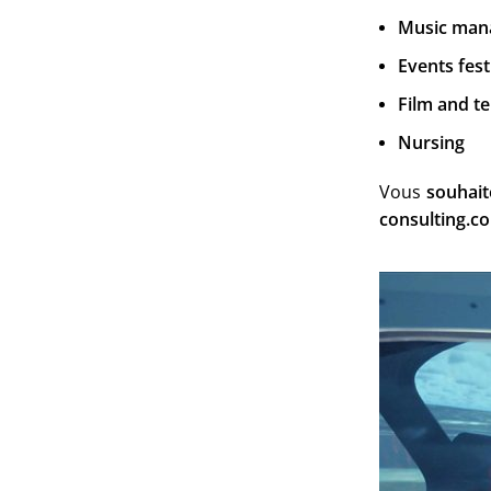
Music man
Events fes
Film and t
Nursing
Vous
souhait
consulting.c