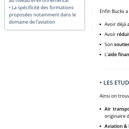
au niveau environnemental
• La spécificité des formations
Enfin Bucks a
proposées notamment dans le
domaine de l’aviation
Avoir déjà
Avoir
rédui
Son
soutie
L’
aide fina
• LES ETU
Ainsi on trou
Air transpo
originaire 
Aviation & 