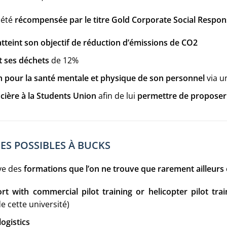
 été
récompensée par le titre Gold Corporate Social Respons
atteint son objectif de réduction d’émissions de CO2
t ses déchets
de 12%
n pour la santé mentale et physique de son personnel
via u
ncière à la Students Union
afin de lui
permettre de proposer l
DES POSSIBLES À BUCKS
ve des
formations que l’on ne trouve que rarement ailleurs e
rt with commercial pilot training or helicopter pilot trai
de cette université)
logistics