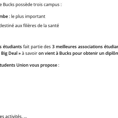
de Bucks possède trois campus :
ombe
: le plus important
 destiné aux filières de la santé
 étudiants
fait partie des
3 meilleures associations étudi
 Big Deal »
à savoir
on vient à Bucks pour obtenir un diplô
Students Union vous propose
:
es activités, …