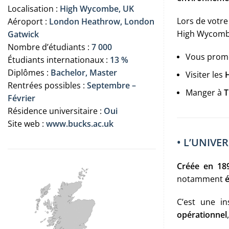
Localisation :
High Wycombe, UK
Lors de votr
Aéroport :
London Heathrow, London
High Wycombe 
Gatwick
Nombre d’étudiants :
7 000
Vous prom
Étudiants internationaux :
13 %
Diplômes :
Bachelor, Master
Visiter les
H
Rentrées possibles :
Septembre –
Manger à
T
Février
Résidence universitaire :
Oui
Site web :
www.bucks.ac.uk
• L’UNIVE
Créée en 189
notamment
é
C’est une in
opérationnel